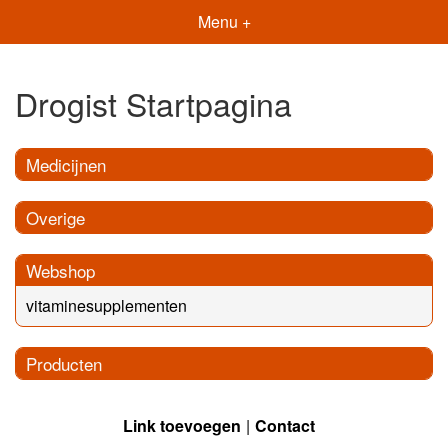
Menu +
Drogist Startpagina
Medicijnen
Overige
Webshop
vitaminesupplementen
Producten
Link toevoegen
Contact